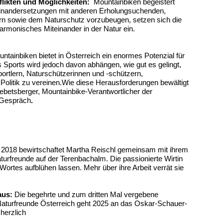
ikten und Möglichkeiten:
Mountainbiken begeistert
nandersetzungen mit anderen Erholungsuchenden,
n sowie dem Naturschutz vorzubeugen, setzen sich die
harmonisches Miteinander in der Natur ein.
ntainbiken bietet in Österreich ein enormes Potenzial für
s Sports wird jedoch davon abhängen, wie gut es gelingt,
portlern, Naturschützerinnen und -schützern,
Politik zu vereinen.Wie diese Herausforderungen bewältigt
ebetsberger, Mountainbike-Verantwortlicher der
 Gespräch
.
 2018 bewirtschaftet Martha Reischl gemeinsam mit ihrem
rfreunde auf der Terenbachalm. Die passionierte Wirtin
ortes aufblühen lassen. Mehr über ihre Arbeit verrät sie
aus:
Die begehrte und zum dritten Mal vergebene
Naturfreunde Österreich geht 2025 an das Oskar-Schauer-
 herzlich