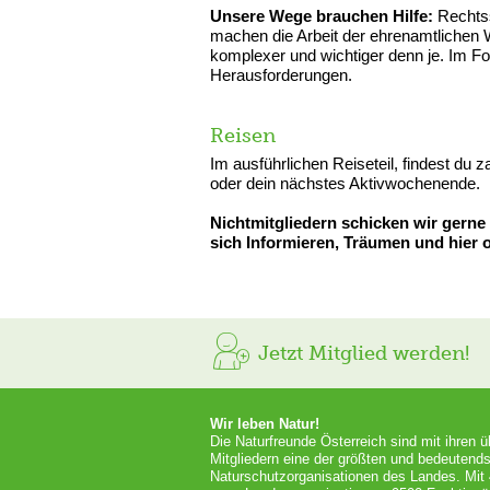
Unsere Wege brauchen Hilfe:
Rechtss
machen die Arbeit der ehrenamtlichen
komplexer und wichtiger denn je. Im Fo
Herausforderungen.
Reisen
Im ausführlichen Reiseteil, findest du 
oder dein nächstes Aktivwochenende.
Nichtmitgliedern schicken wir gerne
sich Informieren, Träumen und hier o
Jetzt Mitglied werden!
Wir leben Natur!
Die Naturfreunde Österreich sind mit ihren 
Mitgliedern eine der größten und bedeutends
Naturschutzorganisationen des Landes. Mit