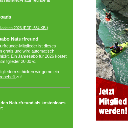
essestelle@naturfreunde.at
oads
iadaten 2026
(PDF, 584 KB )
sabo Naturfreund
urfreunde-Mitglieder ist dieses
 gratis und wird automatisch
ickt. Ein Jahresabo für 2026 kostet
htmitglieder 20,00 €.
tgliedern schicken wir gerne ein
robeheft
zu!
r den Naturfreund als kostenloses
r: