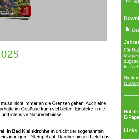
pr
Downl
Med
Jahre
Für Nat
2025
Magazin
zugesch
für Nic
Nichtmi
Gratisp
s muss nicht immer an die Grenzen gehen. Auch eine
rhütte im Gesäuse kann viel bieten: Einblicke in die
Hol di
 und intensive Naturerlebnisse.
E-Pape
Links
ail in Bad Kleinkirchheim
drückt der sogenannten
nzigartigen – Stempel auf. Darüber hinaus bietet das