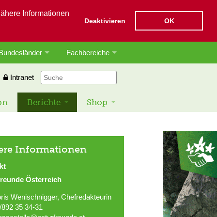
Nähere Informationen
Deaktivieren
OK
Bundesländer
Fachbereiche
Intranet
on
Berichte
Shop
ere Informationen
kt
freunde Österreich
ris Wenischnigger, Chefredakteurin
/892 35 34-31