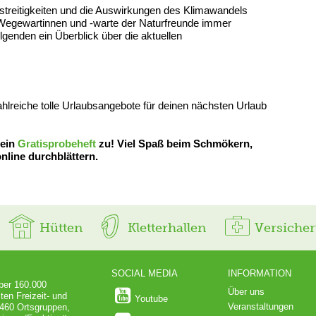
treitigkeiten und die Auswirkungen des Klimawandels
 Wegewartinnen und -warte der Naturfreunde immer
lgenden ein Überblick über die aktuellen
zahlreiche tolle Urlaubsangebote für deinen nächsten Urlaub
 ein
Gratisprobeheft
zu! Viel Spaß beim Schmökern,
nline durchblättern.
Hütten
Kletterhallen
Versiche
SOCIAL MEDIA
INFORMATION
über 160.000
Über uns
ten Freizeit- und
Youtube
Veranstaltungen
 460 Ortsgruppen,