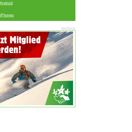
 Android
 iPhones
ANZEIGE