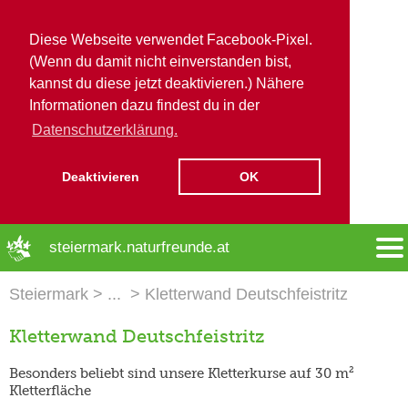
Diese Webseite verwendet Facebook-Pixel.
(Wenn du damit nicht einverstanden bist,
kannst du diese jetzt deaktivieren.) Nähere
Informationen dazu findest du in der
Datenschutzerklärung.
Deaktivieren
OK
➜ Hauptregion der Seite anspringen
steiermark.naturfreunde.at
Steiermark
Kletterwand Deutschfeistritz
Kletterwand Deutschfeistritz
Besonders beliebt sind unsere Kletterkurse auf 30 m²
Kletterfläche