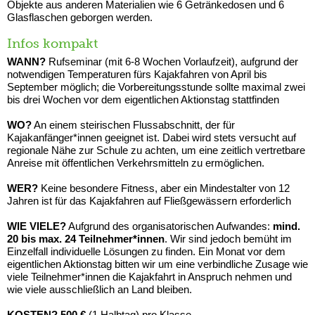
Objekte aus anderen Materialien wie 6 Getränkedosen und 6
Glasflaschen geborgen werden.
Infos kompakt
WANN?
Rufseminar (mit 6-8 Wochen Vorlaufzeit), aufgrund der
notwendigen Temperaturen fürs Kajakfahren von April bis
September möglich; die Vorbereitungsstunde sollte maximal zwei
bis drei Wochen vor dem eigentlichen Aktionstag stattfinden
WO?
An einem steirischen Flussabschnitt, der für
Kajakanfänger*innen geeignet ist. Dabei wird stets versucht auf
regionale Nähe zur Schule zu achten, um eine zeitlich vertretbare
Anreise mit öffentlichen Verkehrsmitteln zu ermöglichen.
WER?
Keine besondere Fitness, aber ein Mindestalter von 12
Jahren ist für das Kajakfahren auf Fließgewässern erforderlich
WIE VIELE?
Aufgrund des organisatorischen Aufwandes:
mind.
20 bis max. 24 Teilnehmer*innen
. Wir sind jedoch bemüht im
Einzelfall individuelle Lösungen zu finden. Ein Monat vor dem
eigentlichen Aktionstag bitten wir um eine verbindliche Zusage wie
viele Teilnehmer*innen die Kajakfahrt in Anspruch nehmen und
wie viele ausschließlich an Land bleiben.
KOSTEN? 500 €
(1 Halbtag) pro Klasse.