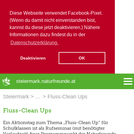
Diese Webseite verwendet Facebook-Pixel.
(Wenn du damit nicht einverstanden bist,
kannst du diese jetzt deaktivieren.) Nähere
Informationen dazu findest du in der
Datenschutzerklärung.
Deaktivieren
OK
➜ Hauptregion der Seite anspringen
steiermark.naturfreunde.at
Steiermark
Fluss-Clean Ups
Fluss-Clean Ups
Ein Aktionstag zum Thema „Fluss-Clean Up“ für
Schulklassen ist als Rufseminar (mit benötigter