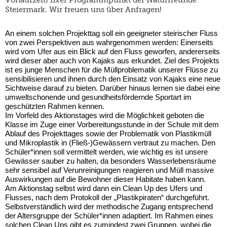
Vorlaufzeit) fixer Programmpunkt der Naturfreunde
Steiermark. Wir freuen uns über Anfragen!
An einem solchen Projekttag soll ein geeigneter steirischer Fluss
von zwei Perspektiven aus wahrgenommen werden: Einerseits
wird vom Ufer aus ein Blick auf den Fluss geworfen, andererseits
wird dieser aber auch von Kajaks aus erkundet. Ziel des Projekts
ist es junge Menschen für die Müllproblematik unserer Flüsse zu
sensibilisieren und ihnen durch den Einsatz von Kajaks eine neue
Sichtweise darauf zu bieten. Darüber hinaus lernen sie dabei eine
umweltschonende und gesundheitsfördernde Sportart im
geschützten Rahmen kennen.
Im Vorfeld des Aktionstages wird die Möglichkeit geboten die
Klasse im Zuge einer Vorbereitungsstunde in der Schule mit dem
Ablauf des Projekttages sowie der Problematik von Plastikmüll
und Mikroplastik in (Fließ-)Gewässern vertraut zu machen. Den
Schüler*innen soll vermittelt werden, wie wichtig es ist unsere
Gewässer sauber zu halten, da besonders Wasserlebensräume
sehr sensibel auf Verunreinigungen reagieren und Müll massive
Auswirkungen auf die Bewohner dieser Habitate haben kann.
Am Aktionstag selbst wird dann ein Clean Up des Ufers und
Flusses, nach dem Protokoll der „Plastikpiraten“ durchgeführt.
Selbstverständlich wird der methodische Zugang entsprechend
der Altersgruppe der Schüler*innen adaptiert. Im Rahmen eines
solchen Clean Ups gibt es zumindest zwei Gruppen, wobei die