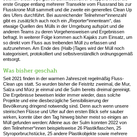
erste Gruppe entlang mehrerer Transekte vom Flussrand bis zur
Flusskrone Müll sammelt und die zweite ein generelles Clean Up
des Ufers durchführt. Bei ausreichender Teilnehmer*innenzahl
gibt es zusätzlich auch noch ein „Reporter*innenteam“, das
etwaige Quellen des Mülls in der Umgebung aufspürt und die
anderen Teams zu deren Vorgehensweisen und Ergebnissen
befragt. In weiterer Folge kommen auch Kajaks zum Einsatz, um
so direkt vom Fluss aus treibenden Müll zu erfassen und
aufzunehmen. Am Ende des (Halb-)Tages wird der Müll noch
kategorisiert, protokolliert und selbstverständlich ordnungsgemäß
entsorgt.
Was bisher geschah
Seit 2021 finden in der warmen Jahreszeit regelmäßig Fluss-
Clean ups statt. So wurden bisher die Feistritz zweimal, die Mur,
Salza und Mürz je einmal und die Sulm bereits dreimal gereinigt.
Die Ergebnisse beweisen leider immer wieder, dass solche
Projekte und eine diesbezügliche Sensibilisierung der
Bevölkerung dringend notwendig sind. Denn auch wenn unsere
steirischen Flüsse und Ufer auf den ersten Blick sehr sauber
wirken, konnte über den Tag hinweg bisher meist so einiges an
Müll gefunden werden: Alleine aus der Sulm konnten 2022 von
den Teilnehmer*innen beispielsweise 26 Plastikflaschen, 25
Styroporbruchstücke, 25 andere Plastikobjekte sowie mehrere