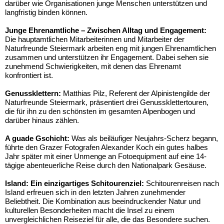
darüber wie Organisationen junge Menschen unterstützen und
langfristig binden können.
Junge Ehrenamtliche – Zwischen Alltag und Engagement:
Die hauptamtlichen Mitarbeiterinnen und Mitarbeiter der
Naturfreunde Steiermark arbeiten eng mit jungen Ehrenamtlichen
zusammen und unterstützen ihr Engagement. Dabei sehen sie
zunehmend Schwierigkeiten, mit denen das Ehrenamt
konfrontiert ist.
Genussklettern:
Matthias Pilz, Referent der Alpinistengilde der
Naturfreunde Steiermark, präsentiert drei Genussklettertouren,
die für ihn zu den schönsten im gesamten Alpenbogen und
darüber hinaus zählen.
A guade Gschicht:
Was als beiläufiger Neujahrs-Scherz begann,
führte den Grazer Fotografen Alexander Koch ein gutes halbes
Jahr später mit einer Unmenge an Fotoequipment auf eine 14-
tägige abenteuerliche Reise durch den Nationalpark Gesäuse.
Island: Ein einzigartiges Schitourenziel:
Schitourenreisen nach
Island erfreuen sich in den letzten Jahren zunehmender
Beliebtheit. Die Kombination aus beeindruckender Natur und
kulturellen Besonderheiten macht die Insel zu einem
unvergleichlichen Reiseziel für alle, die das Besondere suchen.