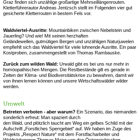
Graz finden sich unzählige großartige Mehrseillängenrouten.
Kletterführerautor Andreas Jentzsch stellt im Folgenden vier gut
gesicherte Kletterrouten in bestem Fels vor.
Waldviertel-Ausritte
: Mountainbiken zwischen Nebelstein und
Jauerling? Und wie! Mit seinen herzhaften
Geländewellen, gutmütigen Bergen und unzähligen Naturjuwelen
empfiehlt sich das Waldviertel für viele lohnende Ausritte. Ein paar
Kostproben, zusammengestellt von Thomas Rambauske.
Zurück zum wilden Wald:
Urwald gibt es bei uns nur mehr in
homöopathischen Mengen. Die Restbestände gilt es gerade in
Zeiten der Klima- und Biodiversitätskrise zu bewahren, damit wir
von ihnen lernen können und unsere Wirtschaftswälder wilder
werden.
Umwelt
Betreten verboten - aber warum?
Ein Szenario, das niemanden
sonderlich erfreut: Man spaziert durch
den Wald, und plötzlich taucht am Weg ein gelbes Schild mit der
Aufschrift „Forstliches Sperrgebiet“ auf. Wir haben im Zuge des
Projekts „Respect Nature“ mit dem Forstfacharbeiter und
Waldpädagogen Thomas Maier von den Österreichischen