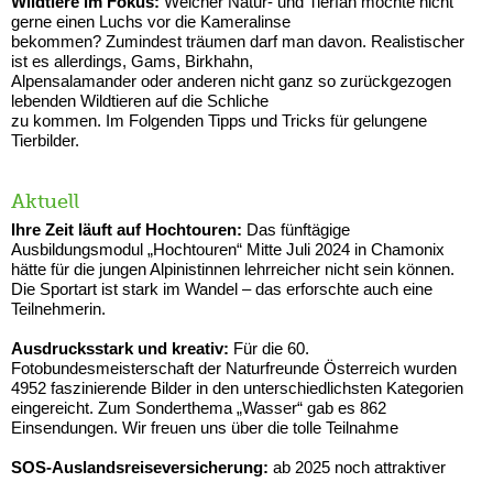
Wildtiere im Fokus:
Welcher Natur- und Tierfan möchte nicht
gerne einen Luchs vor die Kameralinse
bekommen? Zumindest träumen darf man davon. Realistischer
ist es allerdings, Gams, Birkhahn,
Alpensalamander oder anderen nicht ganz so zurückgezogen
lebenden Wildtieren auf die Schliche
zu kommen. Im Folgenden Tipps und Tricks für gelungene
Tierbilder.
Aktuell
Ihre Zeit läuft auf Hochtouren:
Das fünftägige
Ausbildungsmodul „Hochtouren“ Mitte Juli 2024 in Chamonix
hätte für die jungen Alpinistinnen lehrreicher nicht sein können.
Die Sportart ist stark im Wandel – das erforschte auch eine
Teilnehmerin.
Ausdrucksstark und kreativ:
Für die 60.
Fotobundesmeisterschaft der Naturfreunde Österreich wurden
4952 faszinierende Bilder in den unterschiedlichsten Kategorien
eingereicht. Zum Sonderthema „Wasser“ gab es 862
Einsendungen. Wir freuen uns über die tolle Teilnahme
SOS-Auslandsreiseversicherung:
ab 2025 noch attraktiver