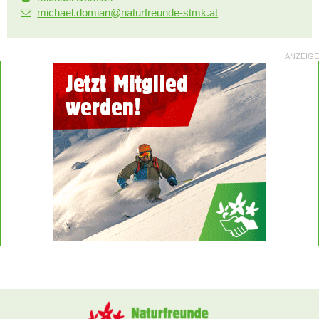
michael.domian@naturfreunde-stmk.at
ANZEIGE