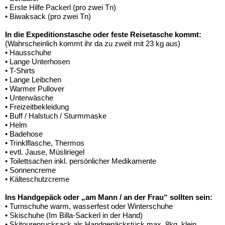
• Erste Hilfe Packerl (pro zwei Tn)
• Biwaksack (pro zwei Tn)
In die Expeditionstasche oder feste Reisetasche kommt:
(Wahrscheinlich kommt ihr da zu zweit mit 23 kg aus)
• Hausschuhe
• Lange Unterhosen
• T-Shirts
• Lange Leibchen
• Warmer Pullover
• Unterwäsche
• Freizeitbekleidung
• Buff / Halstuch / Sturmmaske
• Helm
• Badehose
• Trinklflasche, Thermos
• evtl. Jause, Müsliriegel
• Toilettsachen inkl. persönlicher Medikamente
• Sonnencreme
• Kälteschutzcreme
Ins Handgepäck oder „am Mann / an der Frau“ sollten sein:
• Turnschuhe warm, wasserfest oder Winterschuhe
• Skischuhe (Im Billa-Sackerl in der Hand)
• Skitourenrucksack als Handgepäckstück max. 8kg, klein