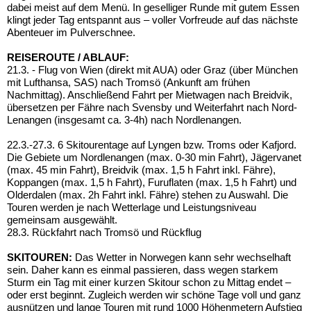
dabei meist auf dem Menü. In geselliger Runde mit gutem Essen
klingt jeder Tag entspannt aus – voller Vorfreude auf das nächste
Abenteuer im Pulverschnee.
REISEROUTE / ABLAUF:
21.3. - Flug von Wien (direkt mit AUA) oder Graz (über München
mit Lufthansa, SAS) nach Tromsö (Ankunft am frühen
Nachmittag). Anschließend Fahrt per Mietwagen nach Breidvik,
übersetzen per Fähre nach Svensby und Weiterfahrt nach Nord-
Lenangen (insgesamt ca. 3-4h) nach Nordlenangen.
22.3.-27.3. 6 Skitourentage auf Lyngen bzw. Troms oder Kafjord.
Die Gebiete um Nordlenangen (max. 0-30 min Fahrt), Jägervanet
(max. 45 min Fahrt), Breidvik (max. 1,5 h Fahrt inkl. Fähre),
Koppangen (max. 1,5 h Fahrt), Furuflaten (max. 1,5 h Fahrt) und
Olderdalen (max. 2h Fahrt inkl. Fähre) stehen zu Auswahl. Die
Touren werden je nach Wetterlage und Leistungsniveau
gemeinsam ausgewählt.
28.3. Rückfahrt nach Tromsö und Rückflug
SKITOUREN:
Das Wetter in Norwegen kann sehr wechselhaft
sein. Daher kann es einmal passieren, dass wegen starkem
Sturm ein Tag mit einer kurzen Skitour schon zu Mittag endet –
oder erst beginnt. Zugleich werden wir schöne Tage voll und ganz
ausnützen und lange Touren mit rund 1000 Höhenmetern Aufstieg