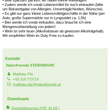
• Bitte sparsam packen, wir haben kleine Mietwagen!
• Zudem werde ich vorab Lebensmittel für euch einkaufen (bitte
um Bekanntgabe von Allergien, Unverträglichkeiten, Wünsche).
• Es gibt nur ganz kleine Lebensmittelgeschäfte in der Nähe (per
Auto, große Supermärkte nur in Lyngseidet ca. 1,5h)
• Bier werde ich vorab einkaufen, dazu brauche ich eine
Mengenvorbestellung von jedem!
• Wein ist sehr teuer (Alkoholsteuer ab gewissen Alkoholgehalt).
Wir empfehlen Wein im Duty-Free zu kaufen.
Kontakt
Naturfreunde STEIERMARK
Matthias Pilz
+43 316 773714
matthias.pilz@naturfreunde.at
Downloads
Stornobedingungen
(PDF, 82 KB )