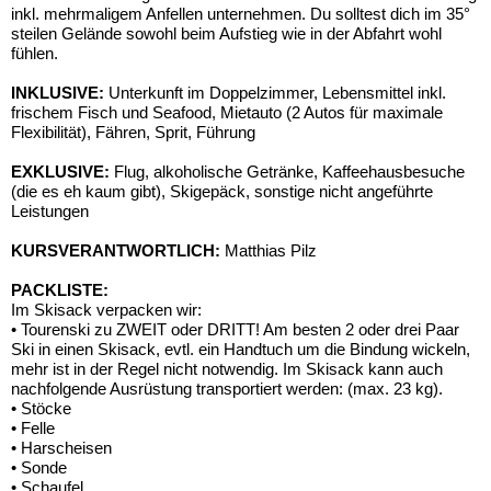
inkl. mehrmaligem Anfellen unternehmen. Du solltest dich im 35°
steilen Gelände sowohl beim Aufstieg wie in der Abfahrt wohl
fühlen.
INKLUSIVE:
Unterkunft im Doppelzimmer, Lebensmittel inkl.
frischem Fisch und Seafood, Mietauto (2 Autos für maximale
Flexibilität), Fähren, Sprit, Führung
EXKLUSIVE:
Flug, alkoholische Getränke, Kaffeehausbesuche
(die es eh kaum gibt), Skigepäck, sonstige nicht angeführte
Leistungen
KURSVERANTWORTLICH:
Matthias Pilz
PACKLISTE:
Im Skisack verpacken wir:
• Tourenski zu ZWEIT oder DRITT! Am besten 2 oder drei Paar
Ski in einen Skisack, evtl. ein Handtuch um die Bindung wickeln,
mehr ist in der Regel nicht notwendig. Im Skisack kann auch
nachfolgende Ausrüstung transportiert werden: (max. 23 kg).
• Stöcke
• Felle
• Harscheisen
• Sonde
• Schaufel