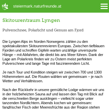
➜ Hauptregion der Seite anspringen
steiermark.naturfreunde.at
Skitourentraum Lyngen
Pulverschnee, Polarlicht und Genuss am Fjord
Die Lyngen Alps im Norden Norwegens zählen zu den
spektakulärsten Skitourenrevieren Europas. Zwischen tiefblauen
Fjorden und schroffen Gipfeln warten unzählige unverspurte
Hänge – mit Abfahrten, die direkt bis ans Meer führen. Dank der
Lage am Polarkreis finden wir zu Ostern meist perfekten
Pulverschnee und lange Tage mit faszinierendem Licht.
Je nach Tour und Kondition steigen wir zwischen 700 und 1300
Höhenmetern auf. Die Routen wählen wir gemeinsam – je nach
Wetter und Verhältnissen.
Nach der Rückkehr in unsere gemütliche Lodge wärmen wir uns
in der holzbeheizten Sauna auf und lassen den Tag mit Blick auf
die verschneiten Berge ausklingen – vielleicht sogar unter
tanzenden Nordlichtern. Abends kochen wir gemeinsam:
fangfrischer Fisch oder Meeresfrüchte aus der Region stehen