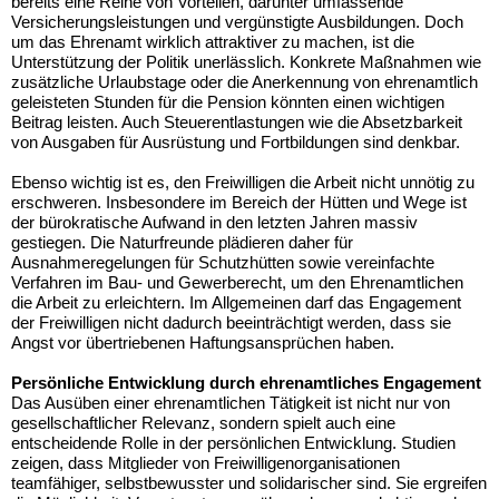
bereits eine Reihe von Vorteilen, darunter umfassende
Versicherungsleistungen und vergünstigte Ausbildungen. Doch
um das Ehrenamt wirklich attraktiver zu machen, ist die
Unterstützung der Politik unerlässlich. Konkrete Maßnahmen wie
zusätzliche Urlaubstage oder die Anerkennung von ehrenamtlich
geleisteten Stunden für die Pension könnten einen wichtigen
Beitrag leisten. Auch Steuerentlastungen wie die Absetzbarkeit
von Ausgaben für Ausrüstung und Fortbildungen sind denkbar.
Ebenso wichtig ist es, den Freiwilligen die Arbeit nicht unnötig zu
erschweren. Insbesondere im Bereich der Hütten und Wege ist
der bürokratische Aufwand in den letzten Jahren massiv
gestiegen. Die Naturfreunde plädieren daher für
Ausnahmeregelungen für Schutzhütten sowie vereinfachte
Verfahren im Bau- und Gewerberecht, um den Ehrenamtlichen
die Arbeit zu erleichtern. Im Allgemeinen darf das Engagement
der Freiwilligen nicht dadurch beeinträchtigt werden, dass sie
Angst vor übertriebenen Haftungsansprüchen haben.
Persönliche Entwicklung durch ehrenamtliches Engagement
Das Ausüben einer ehrenamtlichen Tätigkeit ist nicht nur von
gesellschaftlicher Relevanz, sondern spielt auch eine
entscheidende Rolle in der persönlichen Entwicklung. Studien
zeigen, dass Mitglieder von Freiwilligenorganisationen
teamfähiger, selbstbewusster und solidarischer sind. Sie ergreifen