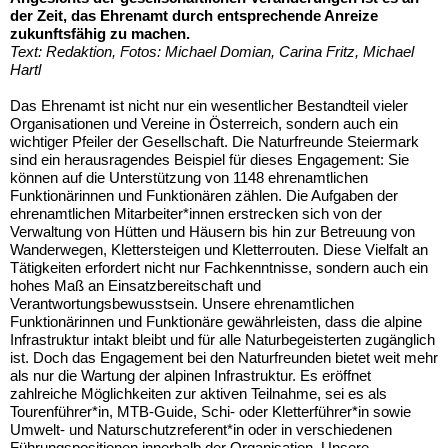
der Zeit, das Ehrenamt durch entsprechende Anreize
zukunftsfähig zu machen.
Text: Redaktion, Fotos: Michael Domian, Carina Fritz, Michael
Hartl
Das Ehrenamt ist nicht nur ein wesentlicher Bestandteil vieler
Organisationen und Vereine in Österreich, sondern auch ein
wichtiger Pfeiler der Gesellschaft. Die Naturfreunde Steiermark
sind ein herausragendes Beispiel für dieses Engagement: Sie
können auf die Unterstützung von 1148 ehrenamtlichen
Funktionärinnen und Funktionären zählen. Die Aufgaben der
ehrenamtlichen Mitarbeiter*innen erstrecken sich von der
Verwaltung von Hütten und Häusern bis hin zur Betreuung von
Wanderwegen, Klettersteigen und Kletterrouten. Diese Vielfalt an
Tätigkeiten erfordert nicht nur Fachkenntnisse, sondern auch ein
hohes Maß an Einsatzbereitschaft und
Verantwortungsbewusstsein. Unsere ehrenamtlichen
Funktionärinnen und Funktionäre gewährleisten, dass die alpine
Infrastruktur intakt bleibt und für alle Naturbegeisterten zugänglich
ist. Doch das Engagement bei den Naturfreunden bietet weit mehr
als nur die Wartung der alpinen Infrastruktur. Es eröffnet
zahlreiche Möglichkeiten zur aktiven Teilnahme, sei es als
Tourenführer*in, MTB-Guide, Schi- oder Kletterführer*in sowie
Umwelt- und Naturschutzreferent*in oder in verschiedenen
Führungspositionen innerhalb der Organisation. Unsere