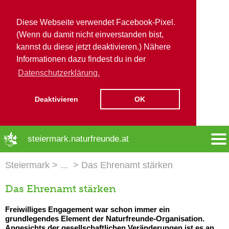
Diese Webseite verwendet Facebook-Pixel.
(Wenn du damit nicht einverstanden bist,
kannst du diese jetzt deaktivieren.) Nähere
Informationen dazu findest du in der
Datenschutzerklärung.
Deaktivieren
OK
➜ Hauptregion der Seite anspringen
steiermark.naturfreunde.at
Steiermark
Das Ehrenamt stärken
Das Ehrenamt stärken
Freiwilliges Engagement war schon immer ein
grundlegendes Element der Naturfreunde-Organisation.
Angesichts der gesellschaftlichen Veränderungen ist es an